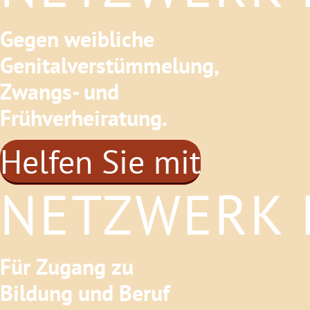
Gegen weibliche
Genitalverstümmelung,
Zwangs- und
Frühverheiratung.
Helfen Sie mit
NETZWERK R
Für Zugang zu
Bildung und Beruf