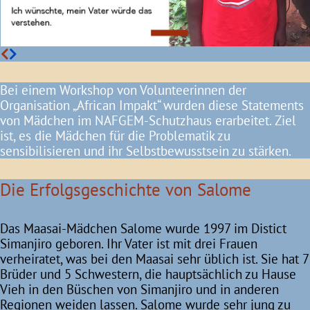
Bei einem Workshop von Volunteerinnen der
Organisation „African Impakt“ wurden diese Statements
von Mädchen im NAFGEM-Schutzhaus erarbeitet. Ziel
ist, es die Mädchen für die Problematik zu
sensibilisieren und ihr Selbstbewusstsein zu stärken
.
Die Erfolgsgeschichte von Salome
Das Maasai-Mädchen Salome wurde 1997 im Distict
Simanjiro geboren. Ihr Vater ist mit drei Frauen
verheiratet, was bei den Maasai sehr üblich ist. Sie hat 7
Brüder und 5 Schwestern, die hauptsächlich zu Hause
Vieh in den Büschen von Simanjiro und in anderen
Regionen weiden lassen. Salome wurde sehr jung zu